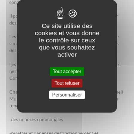
concerné, avec la date, le lieu et l'heure de la réunion.
Il pourra s'il le désire se faire aider, ou bien convoquer
des intervenants extérieurs à la Commune.
Ce site utilise des
cookies et vous donne
Les documents nécessaires à la réflexion du problème
le contrôle sur ceux
seront joints à la convocation, soit distribués au cours
que vous souhaitez
de la réunion.
activer
Les commissions n'ont aucun pouvoir de décision, elles
ne font que préparer le travail et les délibérations du
Tout accepter
Conseil Municipal.
Tout refuser
Chaque vice-président devra alors présenter au Conseil
Personnaliser
Municipal le résultat des travaux de la commission en
tenant compte :
-des finances communales
-recettes et dépenses de fonctionnement et