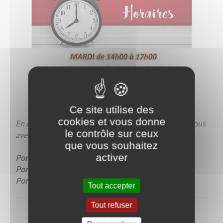
Ce site utilise des
cookies et vous donne
En dehors des horaires d'ouverture, prenez rendez-vous
le contrôle sur ceux
avec le Maire ou un Adjoint
que vous souhaitez
activer
Portable Maire : Monsieur Vandenbroucke
Portable 1er Maire-Adjoint : Madame Touchard
Portable 2ème Maire-Adjoint : Monsieur Bruneau
Tout accepter
Tout refuser