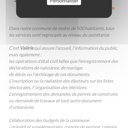
Personnaliser
Dans notre commune de moins de 500 habitants, tous
les services sont regroupés au niveau du secrétariat.
C'est
Valérie
qui assure l'accueil, l'information du public,
mais également :
les opérations d'état civil telles que l'enregistrement des
déclarations de naissance, de mariage,
de décès ou l'archivage de ces documents.
L'inscription ou la radiation des électeurs sur les listes
électorales, l' organisation des élections.
L'enregistrement des demandes de permis de construire
ou demande de travaux et tout autre document
d'urbanisme.
L'élaboration des budgets de la commune
( primitif et supplémentaire, compte de gestion, compte