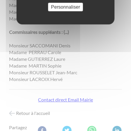
Madame LIAUD Evelyne
Personnaliser
Madame NIOT Sylviane
Madame DUBOIS Magalie
Commissaires suppléants : (...)
​​​​​​​Monsieur SACCOMANI Denis
Madame PERRAU Carole
Madame GUTIERREZ Laure
Madame MARTIN Sophie
Monsieur ROUSSELET Jean-Marc
Monsieur LACROIX Hervé
Contact direct Email Mairie
Retour à l'accueil
Partagez