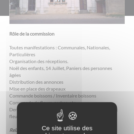
Rôle de la commission
Toutes manifestations : Communales, Nationales,
Particulières
Organisation des réceptions.
Noël des enfants, 14 Juillet, Paniers des personnes
âgées
Distribution des annonces
Mise en place des drapeaux
Commande boissons / Inventaire boissons
Commande de fleurs, gerbes, etc.
Demande de manifestations ou manèges, marché aux
fleurs
Ce site utilise des
Relations publiques