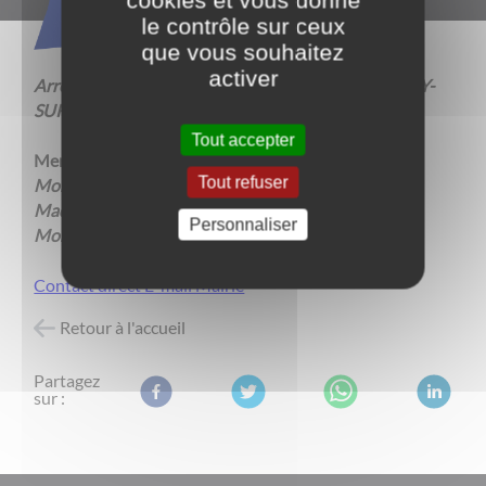
cookies et vous donne
le contrôle sur ceux
que vous souhaitez
activer
Arrondissement de BEAUNE commune de CHARREY-
SUR-SAÔNE
Tout accepter
Membres :
Tout refuser
Monsieur Jean-Marc ROUSSELET
Madame Sylviane NIOT
Personnaliser
Monsieur Jacques LAGNEAU
Contact direct E-mail Mairie
Retour à l'accueil
Partagez
sur :