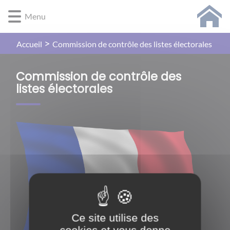
Lien
Lien
Lien
Lien
Panneau de gestion des cookies
Menu
d'accès
d'accès
d'accès
d'accès
rapide
rapide
rapide
rapide
au
au
à
au
Commission de contrôle des listes électorales
Accueil
menu
contenu
la
pied
principal
recherche
de
Commission de contrôle des
page
listes électorales
Ce site utilise des