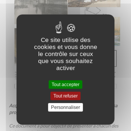
Ce site utilise des
cookies et vous donne
le contrôle sur ceux
que vous souhaitez
activer
Tout accepter
Tout refuser
Acquérir un ou de bons réflexes, c'est être acteur de sa
Personnaliser
propre sécurité et de celle des autres.
Ce document a pour objectif de présenter à chacun des