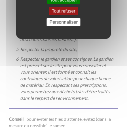
déchèterie,
Tout refuser
Décharger rapidement en respectant
les
consignes de sécurité
(laisser de préférence
Personnaliser
les jeunes enfants dans le véhicule, ne pas
monter sur le bord des bennes, ne pas
descendre dans les bennes...),
Respecter la propreté du site,
Respecter le gardien et ses consignes. Le gardien
est présent sur le site pour vous conseiller et
vous orienter. Il est formé et connaît les
contraintes de valorisation pour chaque benne
de matériau. En respectant ses prescriptions,
vous permettez aux déchets triés d'être traités
dans le respect de l'environnement.
Conseil
: pour éviter les files d'attente, évitez (dans la
mesure du possible) le samedi.